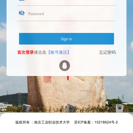
首次登录
请点击
【账号激活】
忘记密码
Face Login
微信扫一扫
The camera will be turned on soon. Please pay attention to your privacy
Send verification code
首次登录
请点击
【账号激活】
忘记密码
首次登录
请点击
【账号激活】
忘记密码
版权所有 ：南京工业职业技术大学 苏ICP备案：10218624号-2