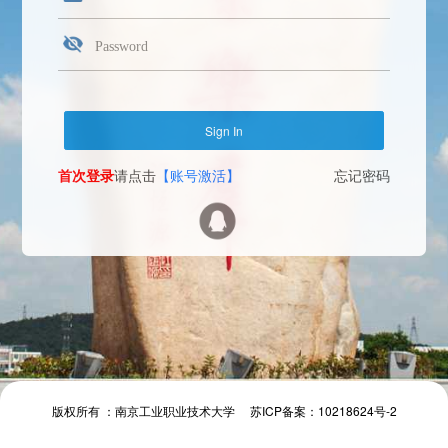
首次登录
请点击
【账号激活】
忘记密码
Face Login
微信扫一扫
The camera will be turned on soon. Please pay attention to your privacy
Send verification code
首次登录
请点击
【账号激活】
忘记密码
首次登录
请点击
【账号激活】
忘记密码
版权所有 ：南京工业职业技术大学 苏ICP备案：10218624号-2