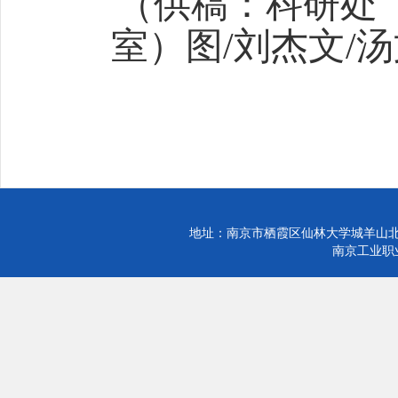
（
供稿：
科研处
室）
图
/
刘杰
文
/
汤
地址：南京市栖霞区仙林大学城羊山北
南京工业职