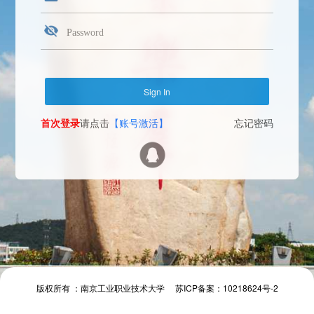
首次登录
请点击
【账号激活】
忘记密码
Face Login
微信扫一扫
The camera will be turned on soon. Please pay attention to your privacy
Send verification code
首次登录
请点击
【账号激活】
忘记密码
首次登录
请点击
【账号激活】
忘记密码
版权所有 ：南京工业职业技术大学 苏ICP备案：10218624号-2