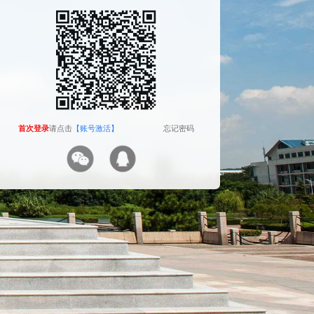
The camera will be turned on soon. Please pay
attention to your privacy
Send verification code
首次登录
首次登录
请点击
请点击
【账号激活】
【账号激活】
忘记密码
忘记密码
首次登录
请点击
【账号激活】
忘记密码